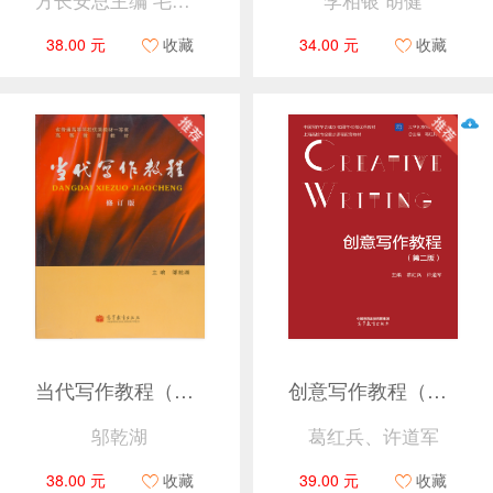
方长安总主编 毛正天、庄桂成主编
李相银 胡健
38.00 元
收藏
34.00 元
收藏
当代写作教程（修订版）
创意写作教程（第二版）
邬乾湖
葛红兵、许道军
38.00 元
收藏
39.00 元
收藏