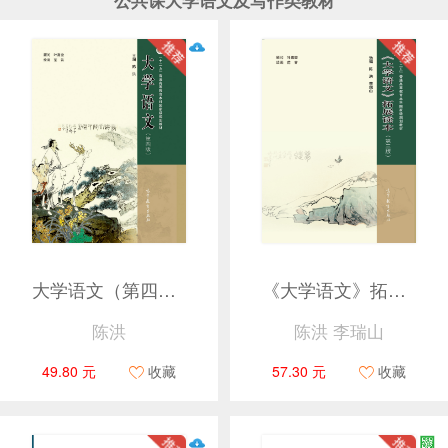
公共课大学语文及写作类教材
大学语文（第四版）
《大学语文》拓展读本（第三版）
陈洪
陈洪 李瑞山
49.80 元
收藏
57.30 元
收藏