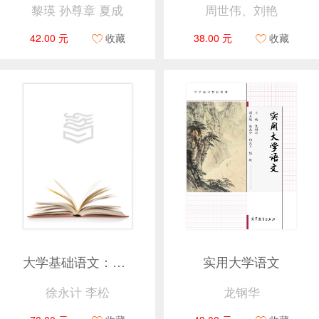
黎瑛 孙尊章 夏成
周世伟、刘艳
42.00 元
收藏
38.00 元
收藏
大学基础语文：口语写作篇
实用大学语文
徐永计 李松
龙钢华