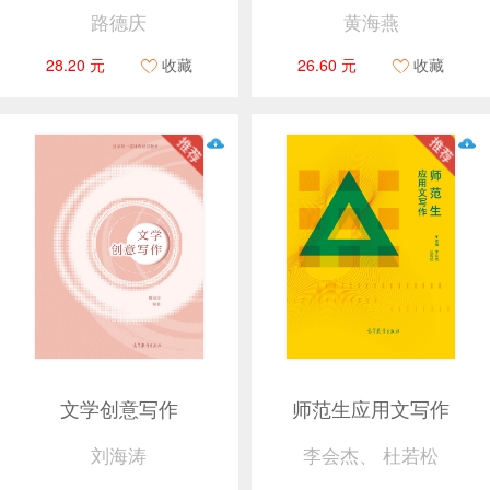
路德庆
黄海燕
28.20 元
收藏
26.60 元
收藏
文学创意写作
师范生应用文写作
刘海涛
李会杰、 杜若松