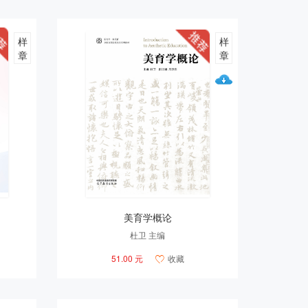
样
样
章
章
美育学概论
杜卫 主编
51.00 元
收藏
