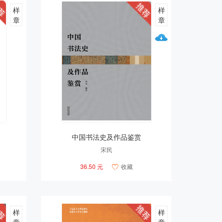
样
样
章
章
中国书法史及作品鉴赏
宋民
36.50 元
收藏

样
样