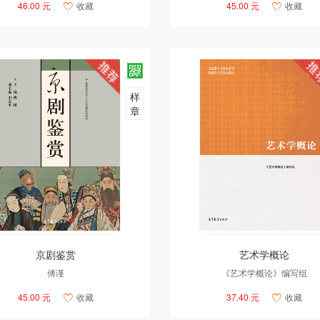
46.00 元
收藏
45.00 元
收藏


样
章
京剧鉴赏
艺术学概论
傅谨
《艺术学概论》编写组
45.00 元
收藏
37.40 元
收藏

