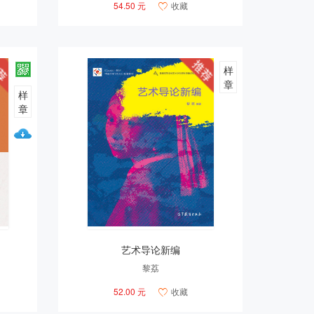
54.50 元
收藏

样
章
样
章
艺术导论新编
黎荔
52.00 元
收藏
