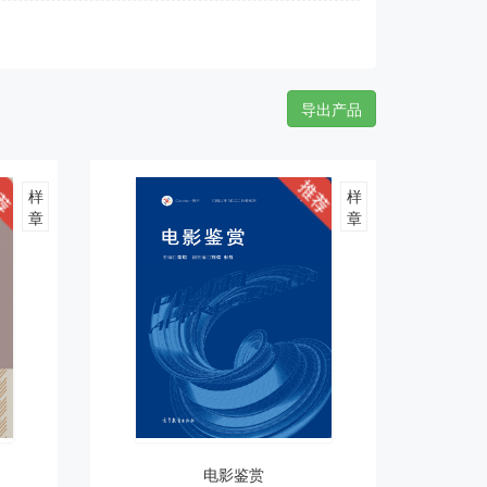
导出产品
样
样
章
章
电影鉴赏