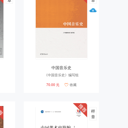
章
章
中国音乐史
《中国音乐史》编写组
70.00 元
收藏

样
章