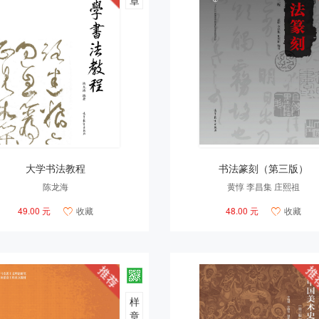
章
大学书法教程
书法篆刻（第三版）
陈龙海
黄惇 李昌集 庄熙祖
49.00 元
收藏
48.00 元
收藏


样
章