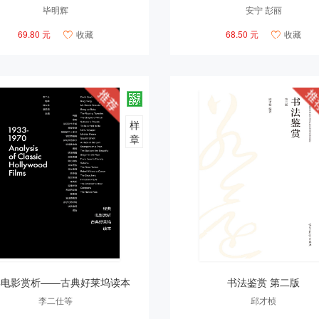
毕明辉
安宁 彭丽
69.80 元
收藏
68.50 元
收藏


样
章
典电影赏析——古典好莱坞读本
书法鉴赏 第二版
李二仕等
邱才桢