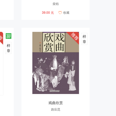
柴焰
39.00 元
收藏

样
章
样
章
戏曲欣赏
路应昆