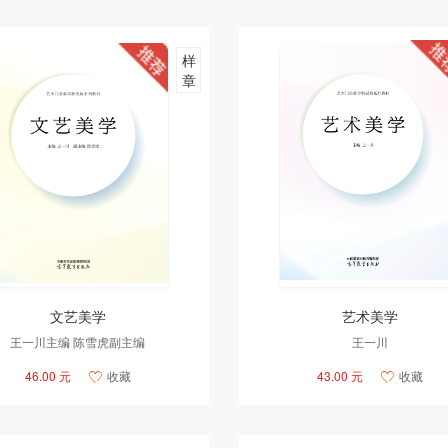
样
章
文艺美学
艺术美学
王一川主编 陈雪虎副主编
王一川
46.00 元
收藏
43.00 元
收藏

