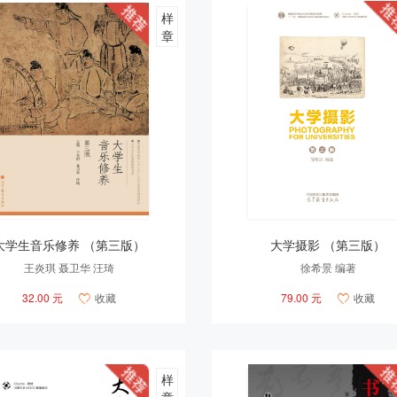
样
章
大学生音乐修养 （第三版）
大学摄影 （第三版）
王炎琪 聂卫华 汪琦
徐希景 编著
32.00 元
收藏
79.00 元
收藏


样