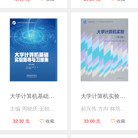
大学计算机基础实验指导与习题集（第3版）
大学计算机实验（第3版）
主编 周晓庆 王朝斌 杨韬 主审 陈亚军
郝兴伟 方向 林培光 冯烟利 李博
32.30 元
收藏
33.00 元
收藏