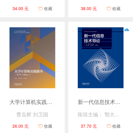
34.00 元
收藏
38.00 元
收藏
大学计算机实践指导（WPS Office）
新一代信息技术导论
曹岳辉 刘卫国
陈琼主编； 鄂大伟 刘秀玲副主编
26.00 元
收藏
37.70 元
收藏