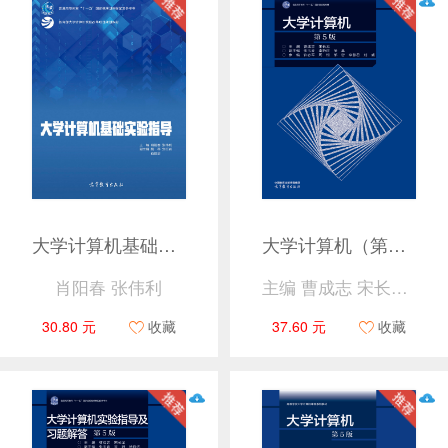
大学计算机基础实验指导
大学计算机（第5版）
肖阳春 张伟利
主编 曹成志 宋长龙 副主编 张玉春 李艳丽 徐昊
30.80 元
收藏
37.60 元
收藏