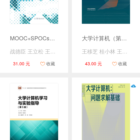
MOOC+SPOCs+翻转课堂——大学教育教学改革新模式
大学计算机（第7版）
战德臣 王立松 王杨 萧潇
王移芝 桂小林 王万良 李雁翎 李清勇 编著
31.00 元
收藏
43.00 元
收藏