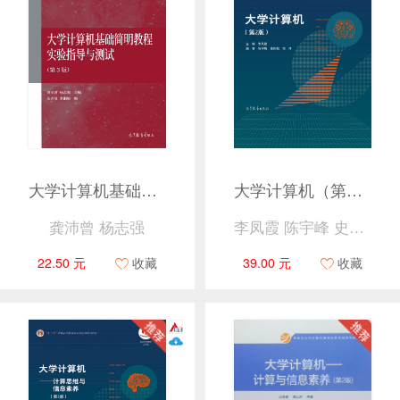
大学计算机基础简明教程实验指导与测试（第3版）
大学计算机（第2版）
龚沛曾 杨志强
李凤霞 陈宇峰 史树敏 余月
22.50 元
收藏
39.00 元
收藏