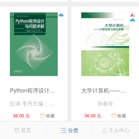
Python程序设计与问题求解
大学计算机——计算思维与信息素养
彭涛 李丹主编； 唐丽娜 刘子建 夏楠编
孙春玲
36.00 元
收藏
36.00 元
收藏
首页
分类
个人中心