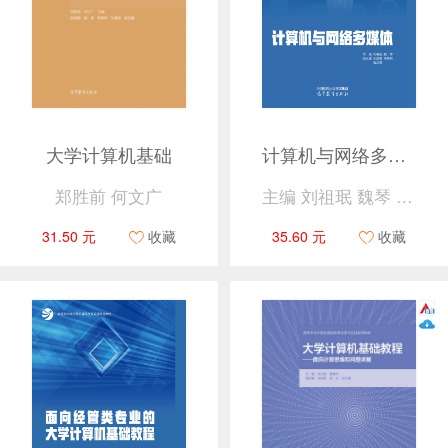
大学计算机基础
计算机与网络多媒体
郑胜前 何文广
主编 刘祖珉 魏琴 副主编 刘焕君 李思明 鲁红英
31.50 元
收藏
35.60 元
收藏