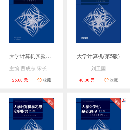
大学计算机实验指导及习题解答（第5版）
大学计算机(第5版)
主编 曹成志 宋长龙 副主编 张玉春 黄玥 徐晓光 参编 邹密 刘威 徐昊
刘卫国
25.60 元
收藏
40.00 元
收藏