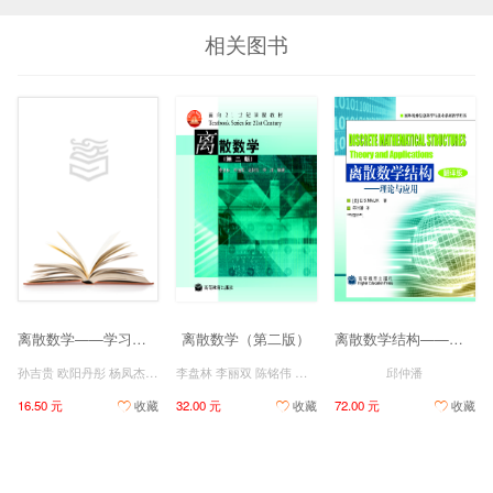
相关图书
离散数学——学习指导与习题解答
离散数学（第二版）
离散数学结构——理论与应用(翻译版)
孙吉贵 欧阳丹彤 杨凤杰 李占山
李盘林 李丽双 陈铭伟 李洋 王春立
邱仲潘
16.50 元
收藏
32.00 元
收藏
72.00 元
收藏