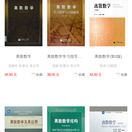
离散数学
离散数学学习指导与习题解析
离散数学(第2版)
屈婉玲 耿素云 张立昂
屈婉 耿素云 张立昂
陈莉 刘晓霞
30.50 元
收藏
38.00 元
收藏
33.50 元
收藏