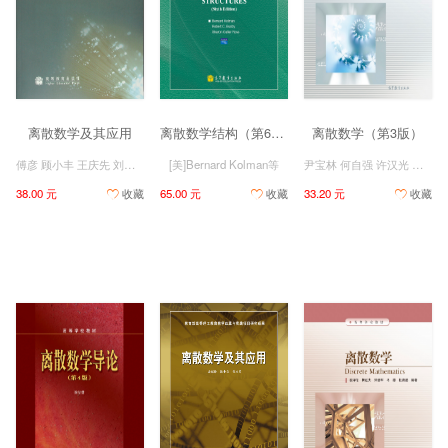
离散数学及其应用
离散数学结构（第6版 影印版）
离散数学（第3版）
傅彦 顾小丰 王庆先 刘启和
[美]Bernard Kolman等
尹宝林 何自强 许汉光 檀凤琴 等
38.00 元
收藏
65.00 元
收藏
33.20 元
收藏