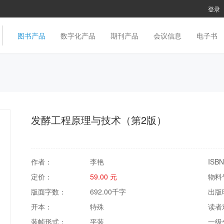
登录
图书产品
数字化产品
期刊产品
会议信息
电子书
发酵工程原理与技术（第2版）
作者：
李艳
ISB
定价：
59.00 元
物料
版面字数：
692.00千字
出版
开本：
特殊
读者
装帧形式：
平装
一级