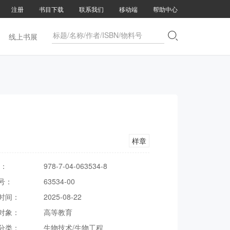
注册
书目下载
联系我们
移动端
帮助中心

线上书展
样章
N：
978-7-04-063534-8
号：
63534-00
时间：
2025-08-22
对象：
高等教育
分类：
生物技术/生物工程