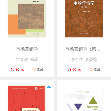
市场营销学
市场营销学（第三版）
钟育赣 编著
李金生 李晏墅
45.90 元
收藏
59.00 元
收藏