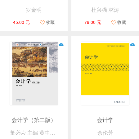
罗金明
杜兴强 林涛
45.00 元
收藏
79.00 元
收藏
会计学（第二版）
会计学
董必荣 主编 黄中生 路国平 张兴亮 鄢志娟 副主编
余伦芳