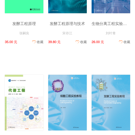
发酵工程原理
发酵工程原理与技术
生物分离工程实验（第2版）
张嗣良
宋存江
刘叶青
35.00 元
收藏
39.80 元
收藏
26.00 元
收藏