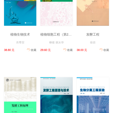
植物生物技术
植物细胞工程（第2版）
发酵工程
肖尊安
柳俊 谢从华
徐岩
38.80 元
收藏
29.60 元
收藏
38.00 元
收藏