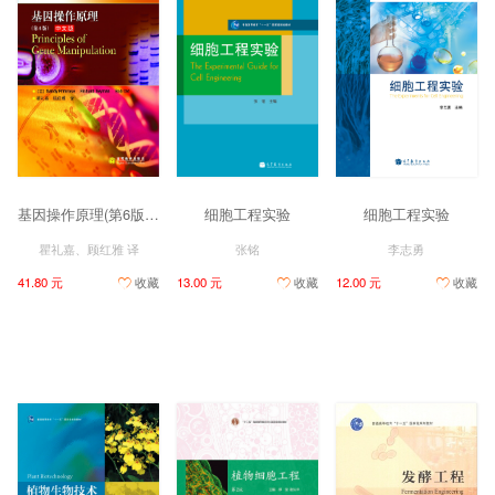
基因操作原理(第6版)中文版
细胞工程实验
细胞工程实验
瞿礼嘉、顾红雅 译
张铭
李志勇
41.80 元
收藏
13.00 元
收藏
12.00 元
收藏