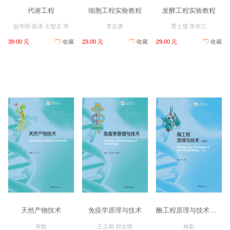
代谢工程
细胞工程实验教程
发酵工程实验教程
赵学明 陈涛 王智文 等
李志勇
贾士儒 宋存江
39.00 元
收藏
23.00 元
收藏
29.00 元
收藏
天然产物技术
免疫学原理与技术
酶工程原理与技术（第3版）
宋航
王玉炯 祁元明
林影