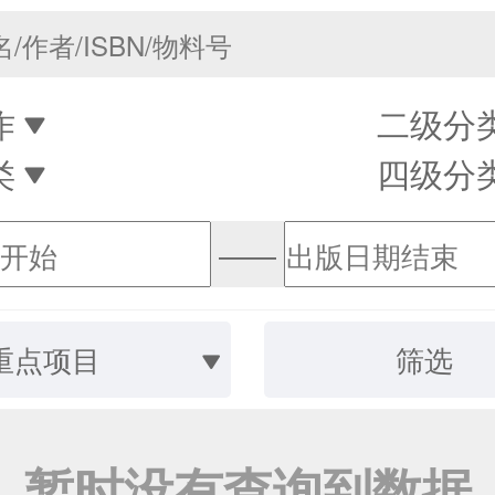
作
二级分
类
四级分
——
重点项目
筛选
暂时没有查询到数据