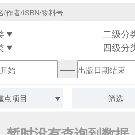
类
二级分
类
四级分
——
重点项目
筛选
暂时没有查询到数据