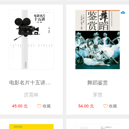
电影名片十五讲（第二版）
舞蹈鉴赏
厉震林
茅慧
45.00 元
收藏
54.00 元
收藏