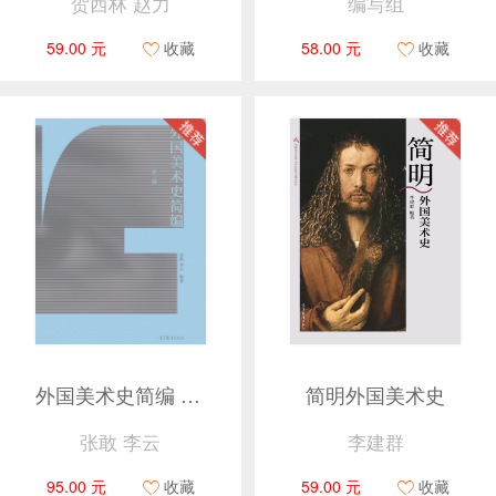
贺西林 赵力
编写组
59.00 元
收藏
58.00 元
收藏
外国美术史简编 第二版
简明外国美术史
张敢 李云
李建群
95.00 元
收藏
59.00 元
收藏