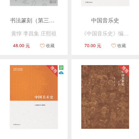
书法篆刻（第三版）
中国音乐史
黄惇 李昌集 庄熙祖
《中国音乐史》编写组
48.00 元
收藏
70.00 元
收藏