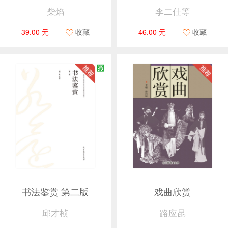
柴焰
李二仕等
39.00 元
收藏
46.00 元
收藏
书法鉴赏 第二版
戏曲欣赏
邱才桢
路应昆