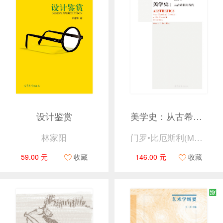
设计鉴赏
美学史：从古希腊到当代
林家阳
门罗•比厄斯利(Monroe Beardsley)著，高建平 译
59.00 元
收藏
146.00 元
收藏