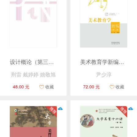
设计概论（第三版）
美术教育学新编（第二版）
荆雷 戴婷婷 姚敬旭
尹少淳
48.00 元
收藏
72.00 元
收藏