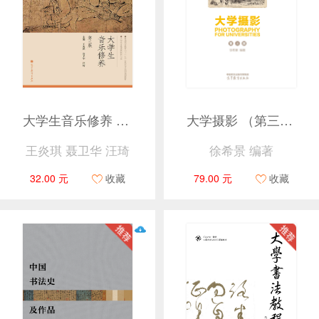
大学生音乐修养 （第三版）
大学摄影 （第三版）
王炎琪 聂卫华 汪琦
徐希景 编著
32.00 元
收藏
79.00 元
收藏