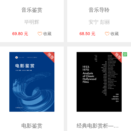
音乐鉴赏
音乐导聆
毕明辉
安宁 彭丽
69.80 元
收藏
68.50 元
收藏
电影鉴赏
经典电影赏析——古典好莱坞读本