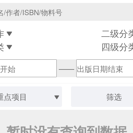
作
二级分
类
四级分
——
重点项目
筛选
暂时没有查询到数据