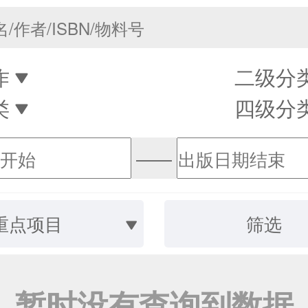
作
二级分
类
四级分
——
重点项目
筛选
暂时没有查询到数据