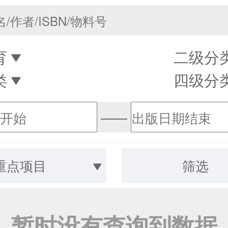
育
二级分
类
四级分
——
重点项目
筛选
暂时没有查询到数据