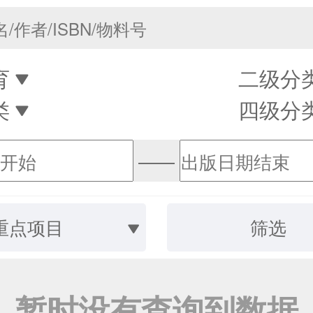
育
二级分
类
四级分
——
重点项目
筛选
暂时没有查询到数据