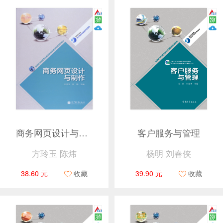
商务网页设计与制作
客户服务与管理
方玲玉 陈炜
杨明 刘春侠
38.60 元
收藏
39.90 元
收藏