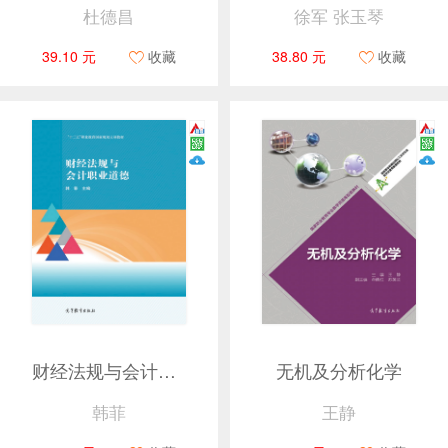
杜德昌
徐军 张玉琴
39.10 元
收藏
38.80 元
收藏
财经法规与会计职业道德
无机及分析化学
韩菲
王静