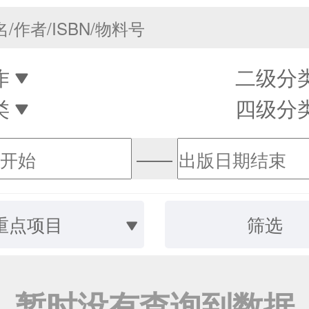
作
二级分
类
四级分
——
重点项目
筛选
暂时没有查询到数据