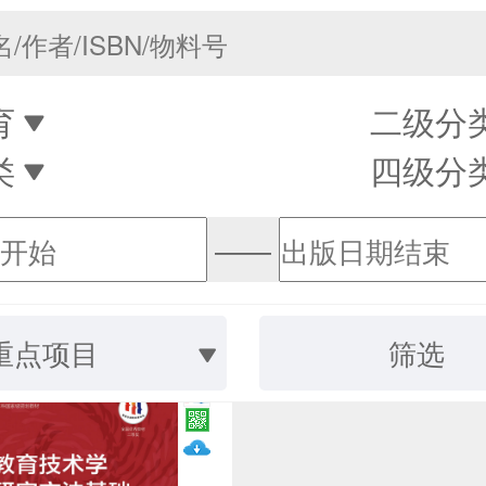
育
二级分
类
四级分
——
重点项目
筛选