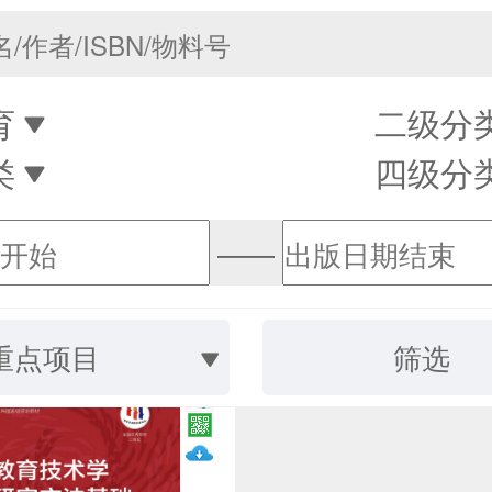
育
二级分
类
四级分
——
重点项目
筛选