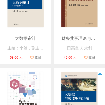
大数据审计
财务共享理论与实务
主编：李贺，副主编：彭璇、孙毓璘、孙正捷、朱章耀
田高良 方永利
59.00 元
收藏
45.00 元
收藏