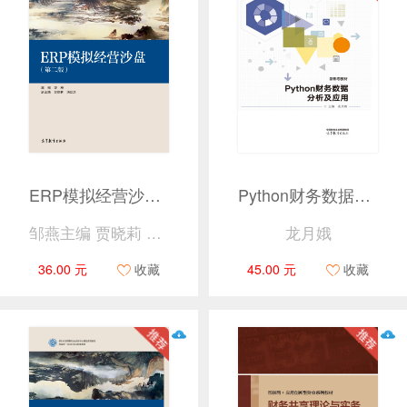
ERP模拟经营沙盘（第二版）
Python财务数据分析及应用
邹燕主编 贾晓莉 陈自洪副主编
龙月娥
36.00 元
收藏
45.00 元
收藏