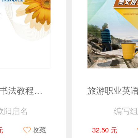
书写与书法教程（第2版）
欧阳启名
编写组
元
收藏
32.50 元