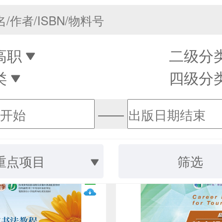
高职
二级分
类
四级分
——
重点项目
筛选