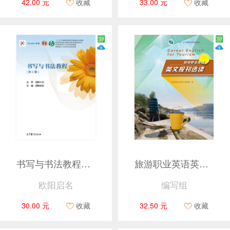
42.00 元
收藏
33.00 元
收藏
书写与书法教程（第2版）
旅游职业英语英文报刊选读
欧阳启名
编写组
30.00 元
收藏
32.50 元
收藏