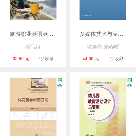
旅游职业英语英文报刊选读
多媒体技术与应用（第2版）
编写组
陈焕东 宋春晖
32.50 元
收藏
44.00 元
收藏