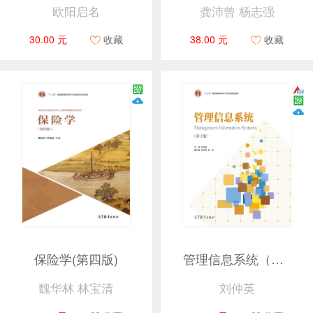
欧阳启名
龚沛曾 杨志强
30.00 元
收藏
38.00 元
收藏
保险学(第四版)
管理信息系统（第3版）
魏华林 林宝清
刘仲英