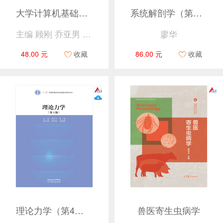
大学计算机基础（第5版）
系统解剖学（第5版）
主编 顾刚 乔亚男 编者 贾应智 谢涛 陈龙 齐琪
廖华
48.00 元
收藏
86.00 元
收藏
理论力学（第4版）
兽医寄生虫病学