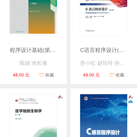
程序设计基础(第3版)
C语言程序设计(第4版)
陈娟 张长海
苏小红 赵玲玲 孙志岗 王宇颖 等
48.00 元
收藏
49.00 元
收藏