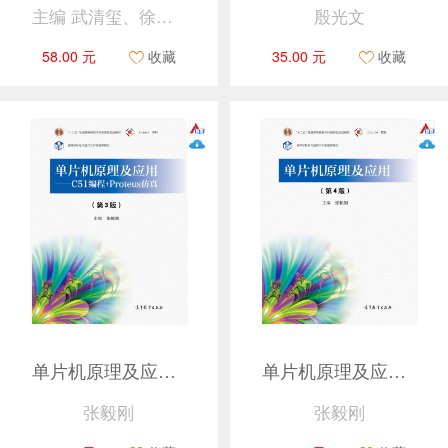
主编 武清玺、徐鉴，副主编 陆晓敏、温建明
殷光文
58.00 元
收藏
35.00 元
收藏
单片机原理及应用——C51编程+Proteus仿真（第3版）
单片机原理及应用（第4版）
张毅刚
张毅刚