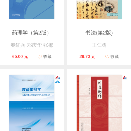
药理学（第2版）
书法(第2版)
秦红兵 邓庆华 张郴
王仁树
65.00 元
收藏
26.70 元
收藏