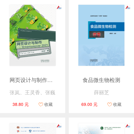
网页设计与制作——Dreamweaver 2021（第3版）
食品微生物检测
张岚、王灵香、张巍
薛丽芝
38.80 元
收藏
69.00 元
收藏