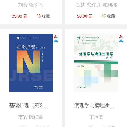
刘芳 张文军
石慧 郭红彦 郝利娜
35.00 元
收藏
38.00 元
收藏
基础护理（第2版）
病理学与病理生理学（第5版）
李辉 陈细曲
丁运良