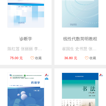
诊断学
线性代数简明教程
陈红莲 张丽丽 李素君
崔国生 史书慧 张娇 毛显 编
75.00 元
收藏
36.80 元
收藏