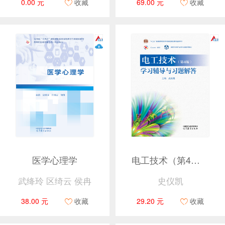
0.00 元
收藏
69.00 元
收藏
医学心理学
电工技术（第4版）学习辅导与习题解答
武绛玲 区绮云 侯冉
史仪凯
38.00 元
收藏
29.20 元
收藏