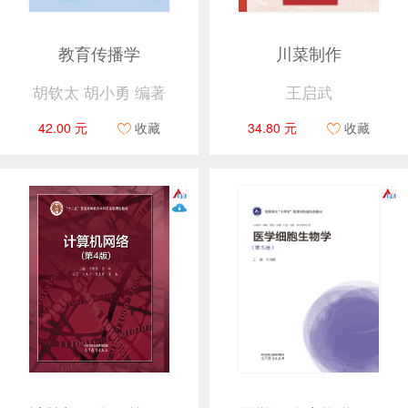
教育传播学
川菜制作
胡钦太 胡小勇 编著
王启武
42.00 元
收藏
34.80 元
收藏