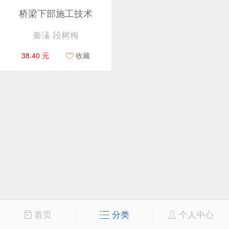
桥梁下部施工技术
秦溱 段树梅
38.40 元
收藏
首页
分类
个人中心