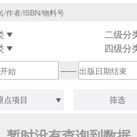
类
二级分
类
四级分
——
重点项目
筛选
暂时没有查询到数据