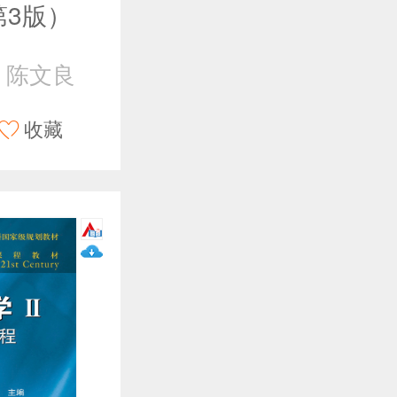
第3版）
 陈文良
收藏