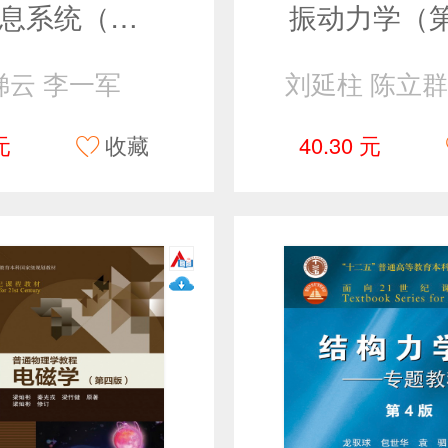
管理信息系统（第七版）
振动力学（
梯云 李一军
刘延柱 陈立群
元
收藏
40.30 元