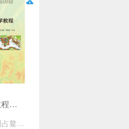
新编地图学教程（第3版）
毛赞猷 朱良 周占鳌 韩雪培