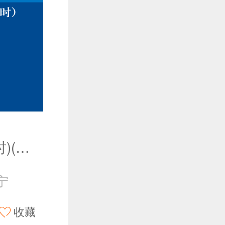
电工学(少学时)(第五版)
宁
收藏