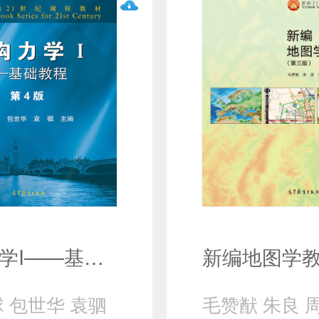
结构力学I——基础教程（第4版）
 包世华 袁驷