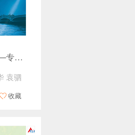
结构力学II——专题教程（第4版）
华 袁驷
收藏