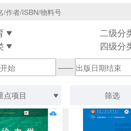
育
二级分
类
四级分
——
重点项目
筛选