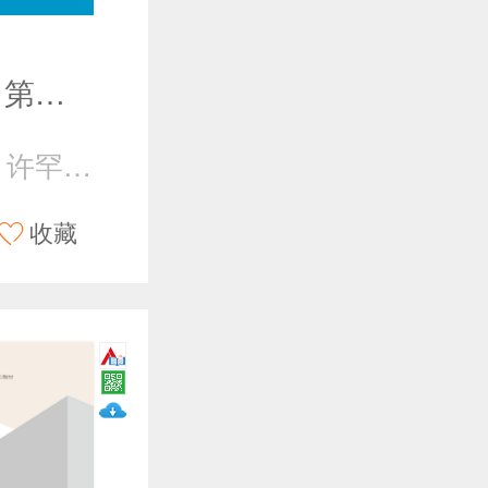
西方经济学（第四版）
吴宇晖 张东辉 许罕多 许纯祯
收藏