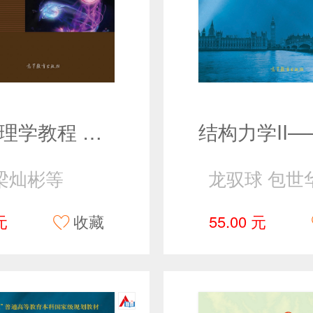
普通物理学教程 电磁学（第四版）
梁灿彬等
龙驭球 包世
元
收藏
55.00 元