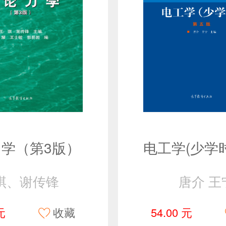
学（第3版）
琪、谢传锋
唐介 王
元
收藏
54.00 元