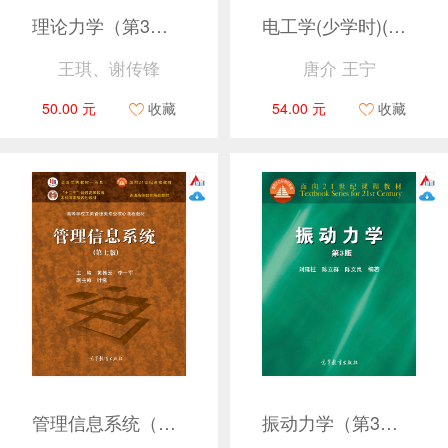
理论力学（第3版）
电工学(少学时)(第五版)
王琪、谢传锋
唐介 王宁
50.00 元
收藏
54.00 元
收藏
管理信息系统（第七版）
振动力学（第3版）