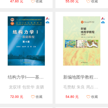
47.60 元
收藏
55.00 元
收藏
结构力学I——基础教程（第4版）
新编地图学教程（第3版）
龙驭球 包世华 袁驷
毛赞猷 朱良 周占鳌 韩雪培
72.00 元
收藏
54.80 元
收藏