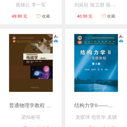
黄梯云 李一军
刘延柱 陈立群 陈文良
49.90 元
收藏
40.30 元
收藏
普通物理学教程 电磁学（第四版）
结构力学II——专题教程（第4版）
梁灿彬等
龙驭球 包世华 袁驷