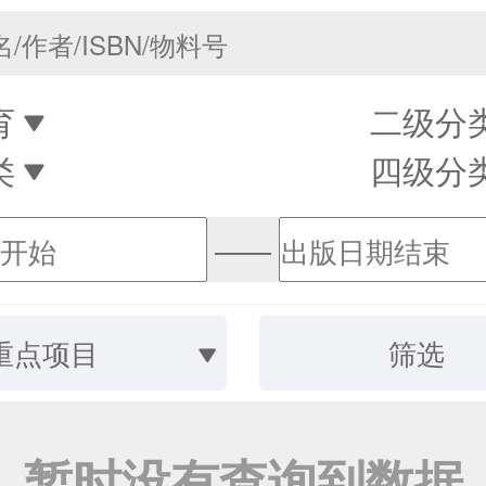
育
二级分
类
四级分
——
重点项目
筛选
暂时没有查询到数据