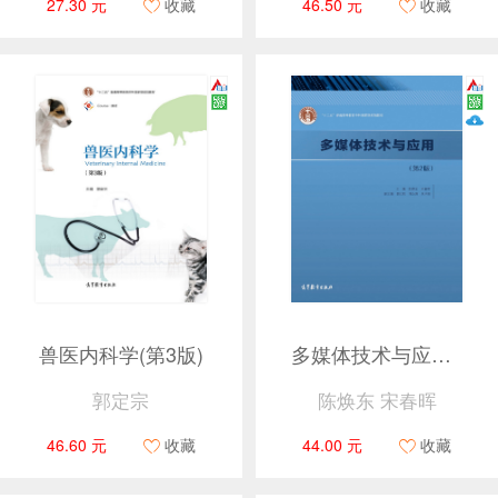
27.30 元
收藏
46.50 元
收藏
兽医内科学(第3版)
多媒体技术与应用（第2版）
郭定宗
陈焕东 宋春晖
46.60 元
收藏
44.00 元
收藏