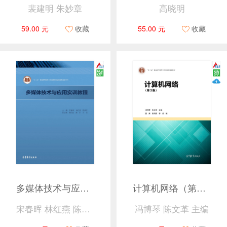
裴建明 朱妙章
高晓明
59.00 元
收藏
55.00 元
收藏
多媒体技术与应用实训教程
计算机网络（第3版）
宋春晖 林红燕 陈焕东
冯博琴 陈文革 主编