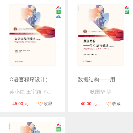
C语言程序设计(第3版)
数据结构——用C语言描述（第2版）
苏小红 王宇颖 孙志岗 等
耿国华 等
45.00 元
收藏
40.00 元
收藏