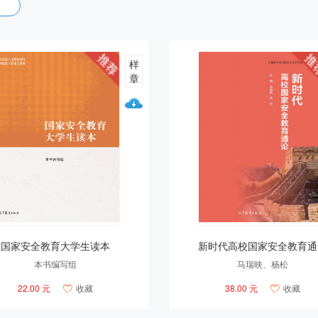
样
章
国家安全教育大学生读本
新时代高校国家安全教育通
本书编写组
马瑞映、杨松
22.00 元
收藏
38.00 元
收藏

