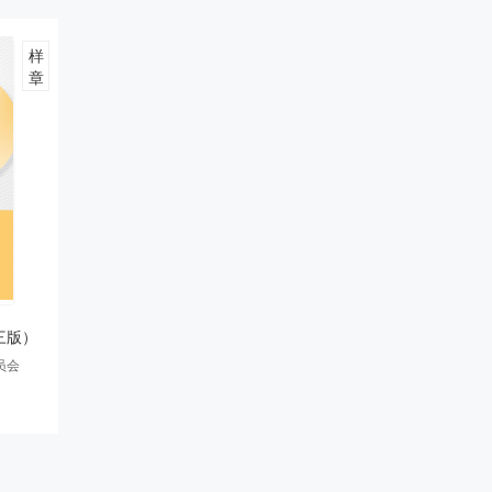
样
章
三版）
员会