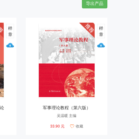
导出产品
样
样
章
章
论
军事理论教程（第六版）
吴温暖 主编
33.90 元
收藏
