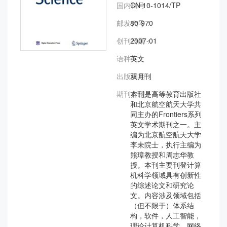
国内刊号：
CN 10-1014/TP
邮发代号：
80-970
创刊日期：
2007-01
语种：
英文
出版周期：
双月刊
期刊介绍：
本刊是高等教育出版社
和北京航空航天大学共
同主办的Frontiers系列
英文学术期刊之一。主
编为北京航空航天大学
李未院士，执行主编为
熊璋教授和周志华教
授。本刊主要刊登计算
机科学领域具有创新性
的综述论文和研究论
文。内容涉及领域包括
（但不限于）体系结
构，软件，人工智能，
理论计算机科学，网络