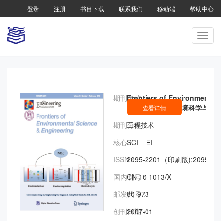
登录
注册
书目下载
联系我们
移动端
帮助中心
期刊名称：
Frontiers of Environmental 
Engineering（环境科学与
查看详情
期刊分类：
工程技术
核心：
SCI EI
ISSN：
2095-2201（印刷版);2095-
国内刊号：
CN 10-1013/X
邮发代号：
80-973
创刊日期：
2007-01