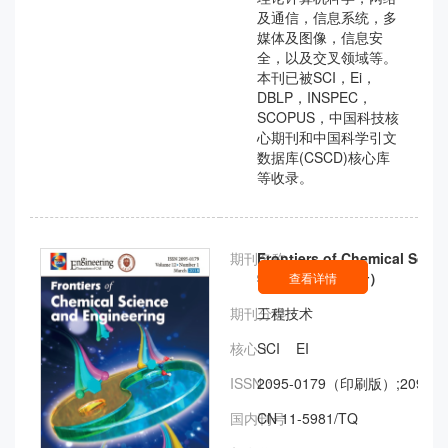
及通信，信息系统，多
媒体及图像，信息安
全，以及交叉领域等。
本刊已被SCI，Ei，
DBLP，INSPEC，
SCOPUS，中国科技核
心期刊和中国科学引文
数据库(CSCD)核心库
等收录。
期刊名称：
Frontiers of Chemical Sci
学科学与工程前沿）
查看详情
期刊分类：
工程技术
核心：
SCI EI
ISSN：
2095-0179（印刷版）;2095-
国内刊号：
CN 11-5981/TQ