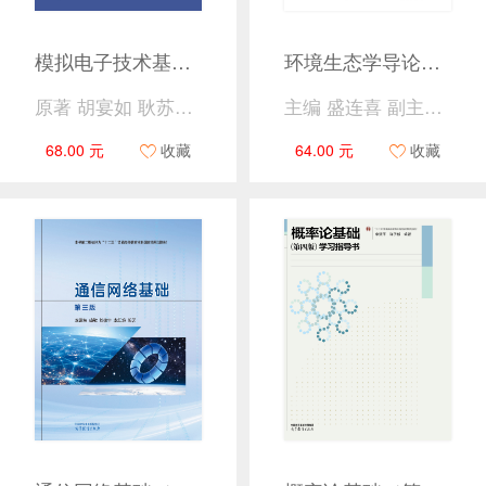
模拟电子技术基础（第4版）
环境生态学导论（第四版）
原著 胡宴如 耿苏燕 主编 耿苏燕 赵静 周正
主编 盛连喜 副主编 李振新 何春光
68.00 元
收藏
64.00 元
收藏