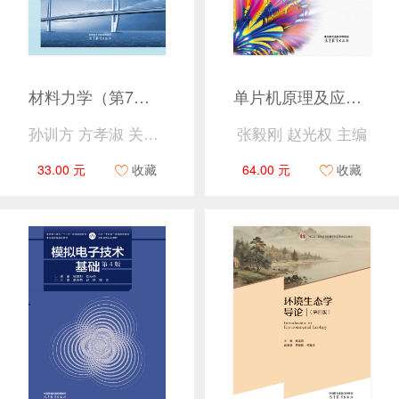
材料力学（第7版）（Ⅱ）
单片机原理及应用（第5版）
孙训方 方孝淑 关来泰
张毅刚 赵光权 主编
33.00 元
收藏
64.00 元
收藏