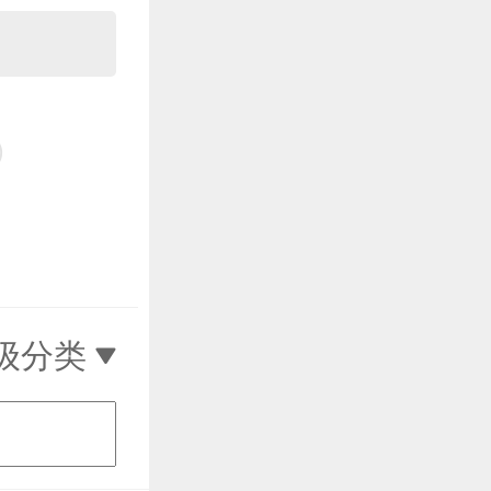
）
级分类