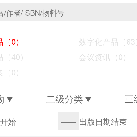
（0）
数字化产品（63
（40）
会议资讯（0）
（0）
物
二级分类
三
——