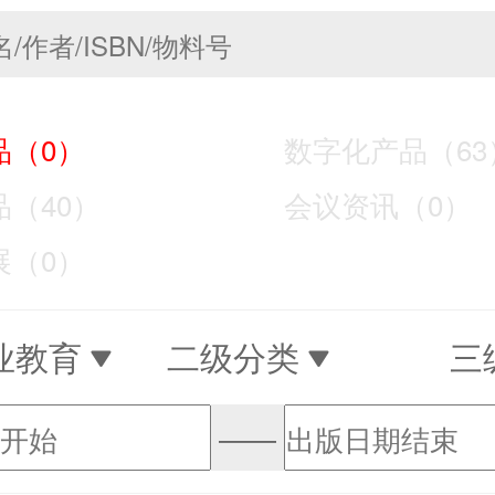
（0）
数字化产品（63
（40）
会议资讯（0）
（0）
业教育
二级分类
三
——