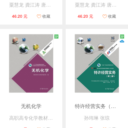
粟慧龙 龚江涛 唐亚平
粟慧龙 龚江涛 唐亚平
46.20 元
收藏
46.20 元
收藏
无机化学
特许经营实务（第二版）
高职高专化学教材编写组
孙玮琳 张琼