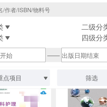
类
二级分
类
四级分
——
重点项目
筛选