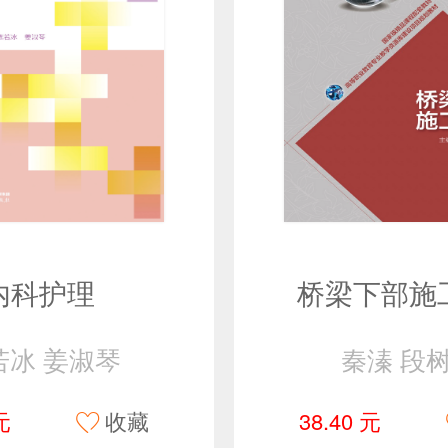
内科护理
桥梁下部施
若冰 姜淑琴
秦溱 段
元
收藏
38.40 元