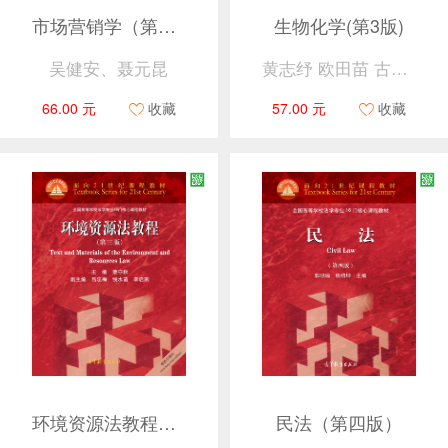
市场营销学（第七版）
生物化学(第3版)
吴健安、聂元昆
黄志纾 欧田苗 古练权
66.00 元
收藏
57.00 元
收藏
环境资源法教程（第三版）
民法（第四版）