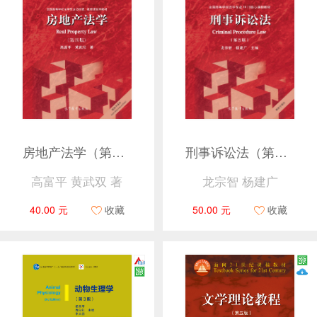
房地产法学（第四版）
刑事诉讼法（第五版）
高富平 黄武双 著
龙宗智 杨建广
40.00 元
收藏
50.00 元
收藏