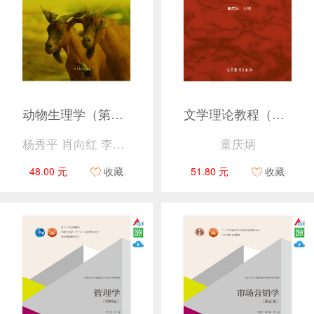
动物生理学（第3版）
文学理论教程（第五版）
杨秀平 肖向红 李大鹏
童庆炳
48.00 元
收藏
51.80 元
收藏