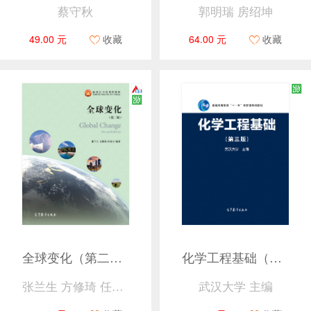
蔡守秋
郭明瑞 房绍坤
49.00 元
收藏
64.00 元
收藏
全球变化（第二版）
化学工程基础（第3版）
张兰生 方修琦 任国玉
武汉大学 主编