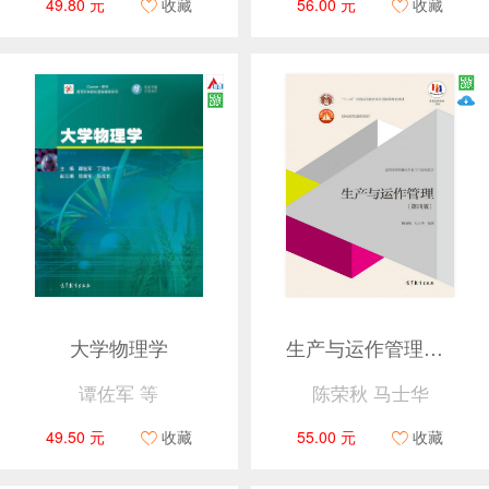
49.80 元
收藏
56.00 元
收藏
大学物理学
生产与运作管理（第四版）
谭佐军 等
陈荣秋 马士华
49.50 元
收藏
55.00 元
收藏