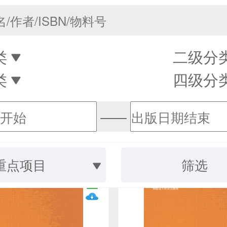
类
二级分
类
四级分
——
重点项目
筛选