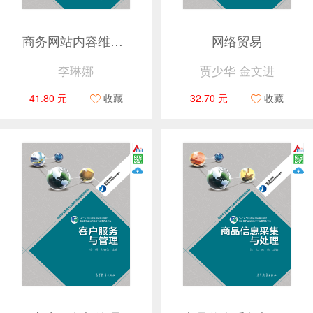
商务网站内容维护与管理
网络贸易
李琳娜
贾少华 金文进
41.80 元
收藏
32.70 元
收藏