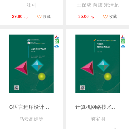
汪刚
王保成 向炜 宋清龙
29.80 元
收藏
35.00 元
收藏
C语言程序设计（第3版）
计算机网络技术基础
乌云高娃等
阚宝朋