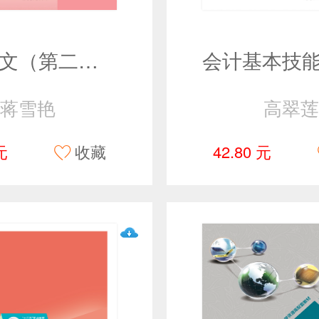
大学语文（第二版）
蒋雪艳
高翠莲
元
收藏
42.80 元