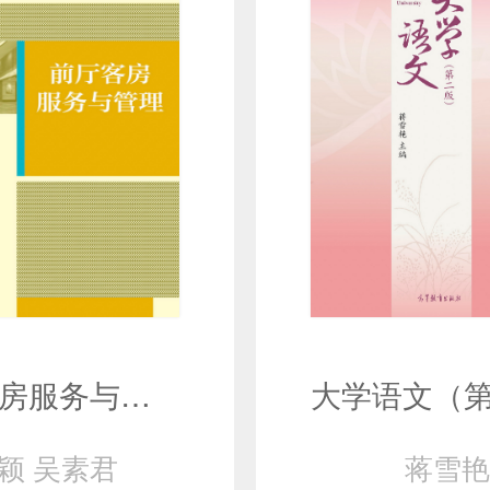
前厅客房服务与管理
颖 吴素君
蒋雪艳