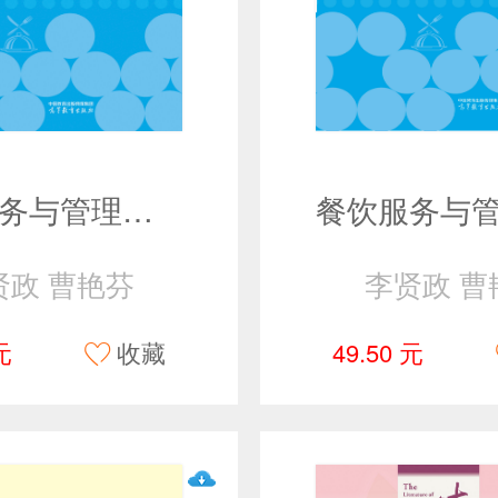
餐饮服务与管理（第四版）
贤政 曹艳芬
李贤政 曹
元
收藏
49.50 元