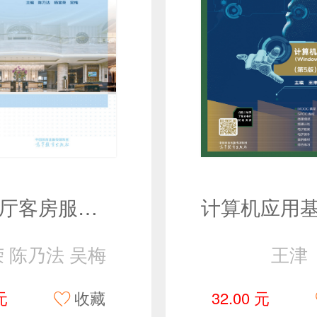
饭店前厅客房服务与管理（第四版）
 陈乃法 吴梅
王津
元
收藏
32.00 元