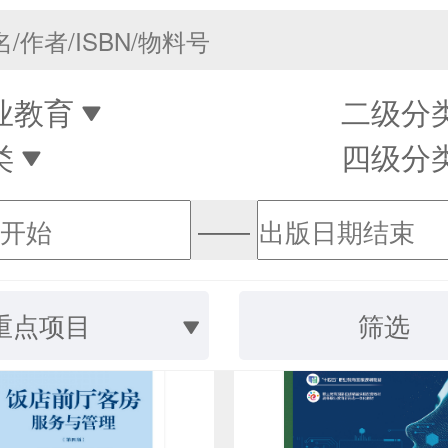
业教育
二级分
类
四级分
——
重点项目
筛选