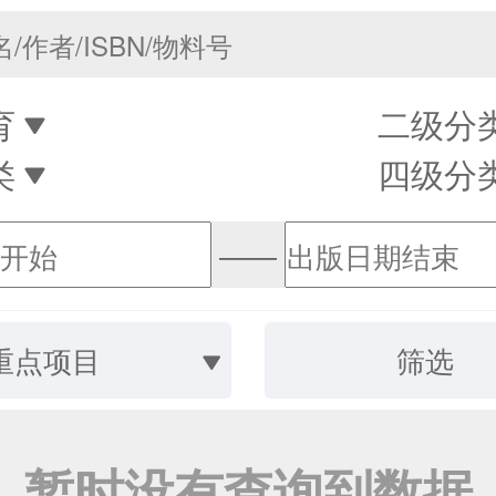
育
二级分
类
四级分
——
重点项目
筛选
暂时没有查询到数据