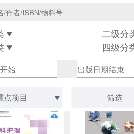
类
二级分
类
四级分
——
重点项目
筛选