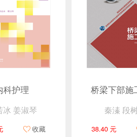
内科护理
桥梁下部施
若冰 姜淑琴
秦溱 段
元
收藏
38.40 元