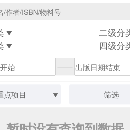
类
二级分
类
四级分
——
重点项目
筛选
暂时没有查询到数据