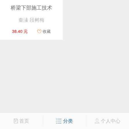
桥梁下部施工技术
秦溱 段树梅
38.40 元
收藏
首页
分类
个人中心