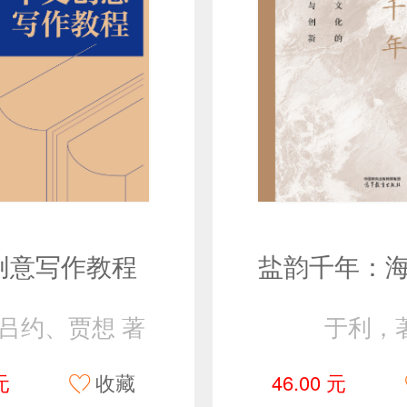
创意写作教程
吕约、贾想 著
于利，
元
收藏
46.00 元