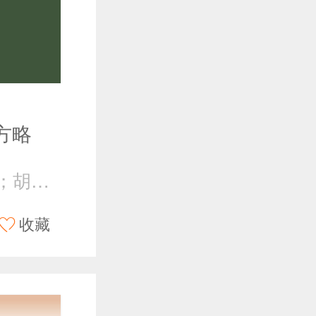
方略
姚喜双，主编；胡铖铖，编著
收藏