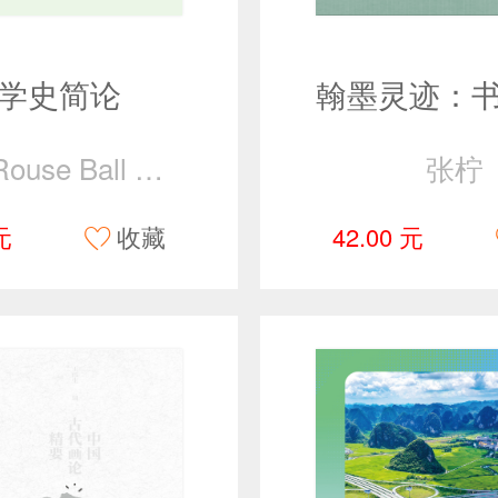
学史简论
W. W. Rouse Ball 著，赵继伟、刘茜 译
张柠
元
收藏
42.00 元