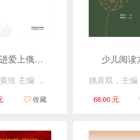
循序渐进爱上俄语阅读1
少儿阅读
总主编 黄玫 主编 黄玫 李雪莹
元
收藏
68.00 元