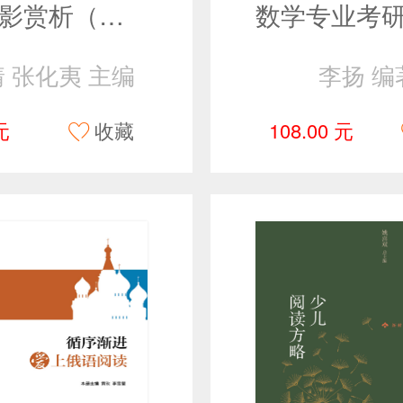
精品电影赏析（第三版）
 张化夷 主编
李扬 编
元
收藏
108.00 元