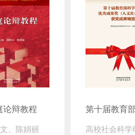
庭论辩教程
文、陈娟丽