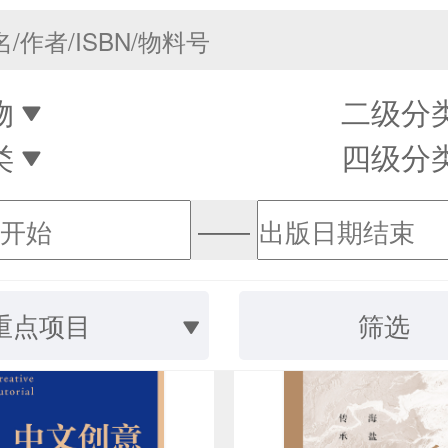
物
二级分
类
四级分
——
重点项目
筛选