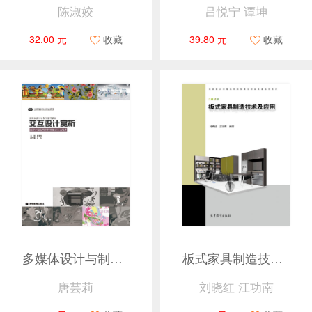
陈淑姣
吕悦宁 谭坤
32.00 元
收藏
39.80 元
收藏
多媒体设计与制作系列教材——交互设计赏析
板式家具制造技术及应用
唐芸莉
刘晓红 江功南