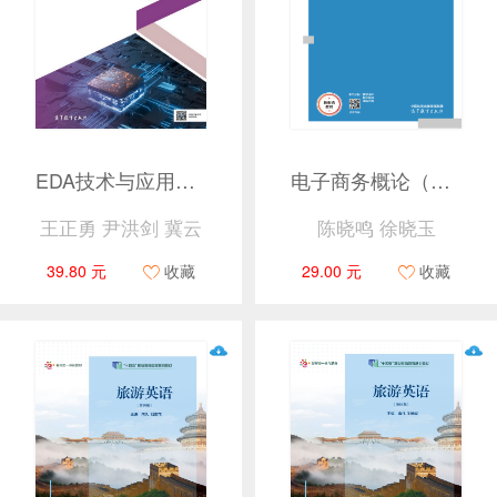
EDA技术与应用教程（Verilog HDL版）（第3版）
电子商务概论（第三版）
王正勇 尹洪剑 冀云
陈晓鸣 徐晓玉
39.80 元
收藏
29.00 元
收藏