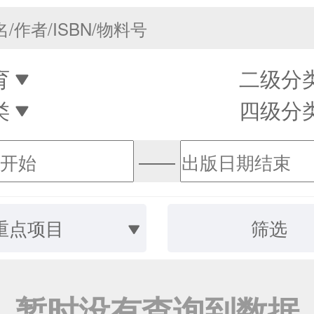
育
二级分
类
四级分
——
重点项目
筛选
暂时没有查询到数据