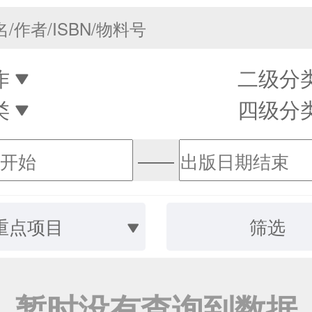
作
二级分
类
四级分
——
重点项目
筛选
暂时没有查询到数据